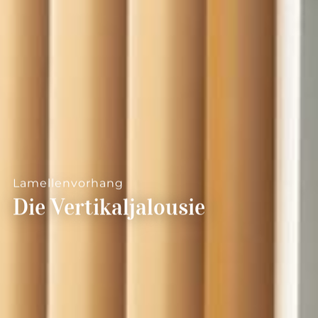
--
--
Lamellenvorhang
Die Vertikaljalousie