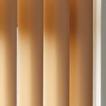
--
--