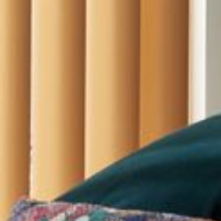
--
--