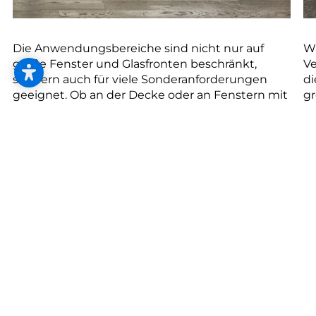
Die Anwendungsbereiche sind nicht nur auf
Wi
große Fenster und Glasfronten beschränkt,
Ve
sondern auch für viele Sonderanforderungen
di
geeignet. Ob an der Decke oder an Fenstern mit
gr
Rundbögen, so vielfältig und individuell wie Ihre
Fr
Anforderungen sind auch die Möglichkeiten zur
un
Installation von Lamellenvorhängen an
sc
speziellen Fensterformen und räumlichen
fü
Verhältnissen. Hier ist nahezu jede Form
La
denkbar. Sowohl Giebelbeschattung,
un
aufsteigende oder gebogene Anlagen und die
Fu
Bearbeitung sehr großer Glasfronten umfasst
un
das Repertoire.
So
Si
- 
ge
ge
a