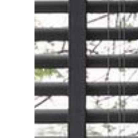
--
--