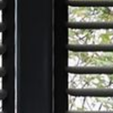
---
---