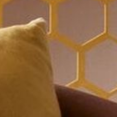
--
--