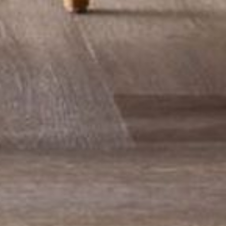
--
--