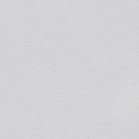
--
--