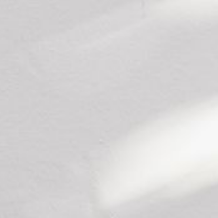
--
--