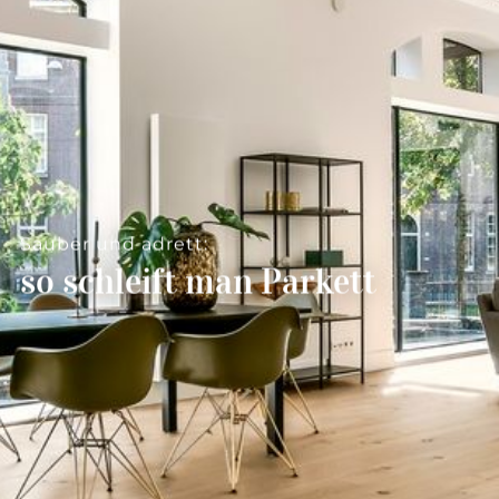
--
--
Sauber und adrett:
so schleift man Parkett