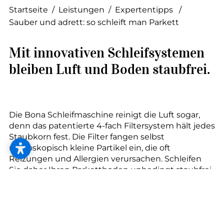
--
Startseite
/
Leistungen
/
Expertentipps
/
Sauber und adrett: so schleift man Parkett
Mit innovativen Schleifsystemen
--
bleiben Luft und Boden staubfrei.
Die Bona Schleifmaschine reinigt die Luft sogar,
denn das patentierte 4-fach Filtersystem hält jedes
Staubkorn fest. Die Filter fangen selbst
mikroskopisch kleine Partikel ein, die oft
Reizungen und Allergien verursachen. Schleifen
Sie daher Ihren Parkettboden unbedingt staubfrei
und verwenden Sie ein antistatisches Schleifmittel.
Saubere Arbeit, saubere Weste!
Gute Neuigkeiten für alle, die sich nach dem