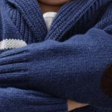
--
--