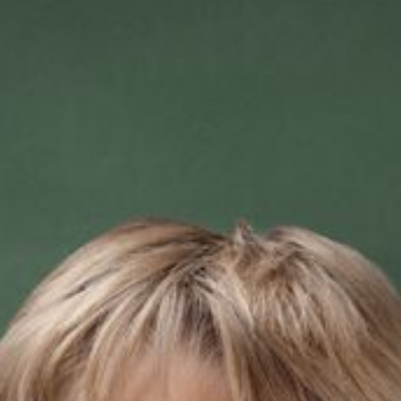
--
--