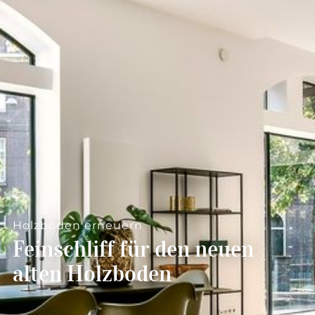
--
--
Holzboden erneuern
Feinschliff für den neuen
alten Holzboden