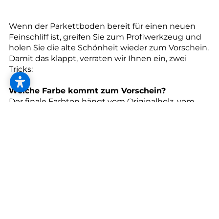
--
Wenn der Parkettboden bereit für einen neuen
Feinschliff ist, greifen Sie zum Profiwerkzeug und
holen Sie die alte Schönheit wieder zum Vorschein.
Damit das klappt, verraten wir Ihnen ein, zwei
Tricks:
Welche Farbe kommt zum Vorschein?
Der finale Farbton hängt vom Originalholz, vom
Holzschliff und von der Eigenfarbe des Holzes ab.
Wer keine Überraschungen mag, holt sich vorher
ein Muster vom Profi.
Kann fein auch zu fein sein?
Ein gleichmäßiger Oberflächenschliff ist ein
absolutes Muss für ein gelungenes Ergebnis.
Bedenken Sie, dass ein zu fein geschliffener Boden
weniger oder nicht aufnahmefähig für
Colorierungen ist.