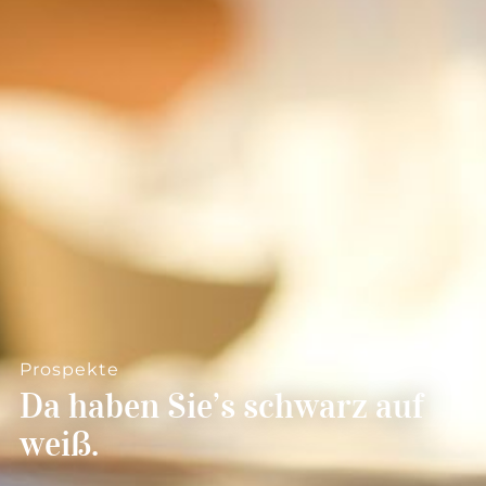
--
--
Prospekte
Da haben Sie’s schwarz auf
weiß.