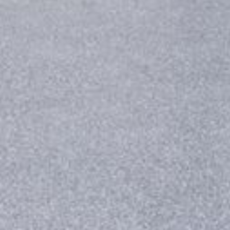
--
--