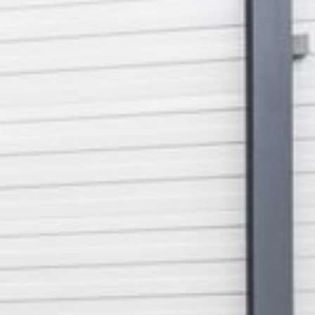
--
--