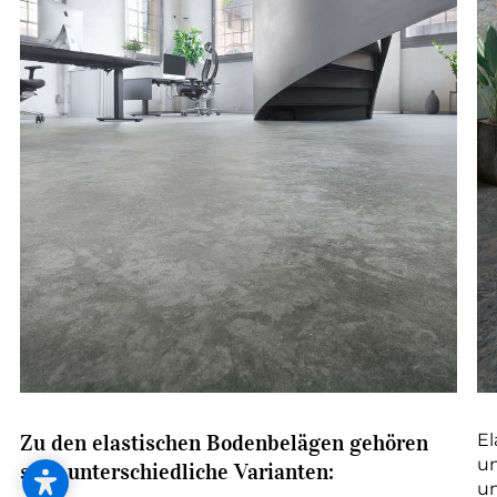
--
Zu den elastischen Bodenbelägen gehören
El
un
sehr unterschiedliche Varianten:
un